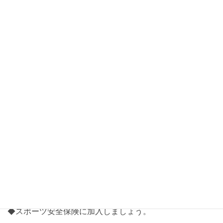
を掲載いたしましたのでご利用下さい。
平成31年度一般財団法人上越市体育協会ジュニアスポーツ
クラブ募集要項
ダウンロード
「第20回高田城ロードレース大会」の情報を掲載しまし
た。
上越市総合体育館トレーニング走路≪平成31年2月分≫の
利用可能日です（PDF）
最新記事
2026年8月6日
◆スポーツ安全保険に加入しましょう。